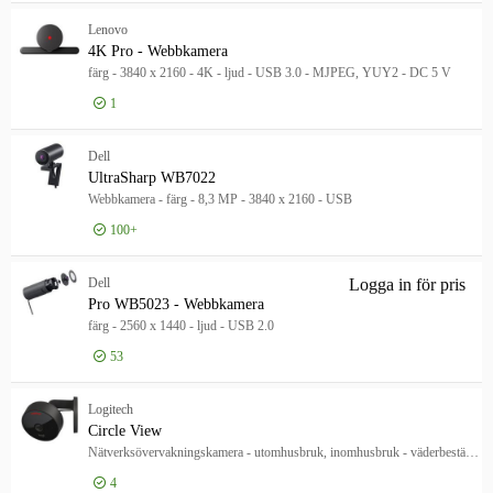
Logga in för pris
Web
Lenovo
4K Pro - Webbkamera
färg - 3840 x 2160 - 4K - ljud - USB 3.0 - MJPEG, YUY2 - DC 5 V
1
Logga in för pris
4K 
Dell
UltraSharp WB7022
Webbkamera - färg - 8,3 MP - 3840 x 2160 - USB
100+
Logga in för pris
Ult
Dell
Logga in för pris
Pro
Pro WB5023 - Webbkamera
färg - 2560 x 1440 - ljud - USB 2.0
53
Logitech
Circle View
Nätverksövervakningskamera - utomhusbruk, inomhusbruk - väderbeständig - färg (Dag&Natt) - 1920 x 1080 - 1080p - ljud - trådlös - Wi-Fi
4