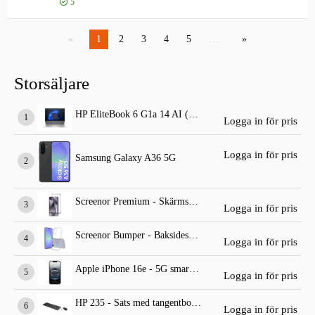
5
Logga in för pris
BRI
1
2
3
4
5
…
Storsäljare
HP EliteBook 6 G1a 14 AI (standard dator)
Logga in för pris
Logga in för pris
Samsung Galaxy A36 5G
Screenor Premium - Skärmskydd för mobiltelefon
Logga in för pris
Screenor Bumper - Baksidesskydd för mobiltelefon
Logga in för pris
Apple iPhone 16e - 5G smartphone
Logga in för pris
HP 235 - Sats med tangentbord och mus
Logga in för pris