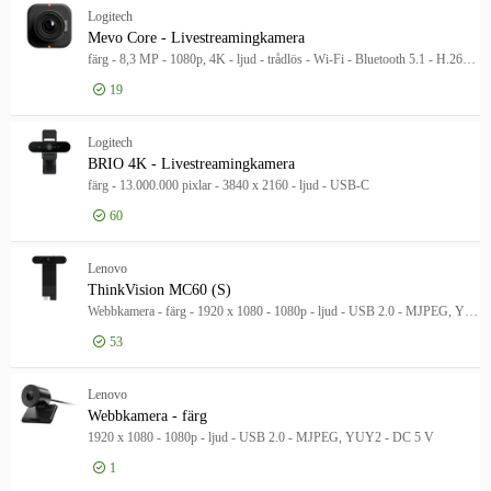
Tillbehör - filter
Logitech
Visa endast
Visa endast
Mevo Core - Livestreamingkamera
färg - 8,3 MP - 1080p, 4K - ljud - trådlös - Wi-Fi - Bluetooth 5.1 - H.264, HEVC
I lager
19
Tillverkare
Tillverkare
Logga in för pris
Bolide Technology Group
58
Mev
Logitech
BRIO 4K - Livestreamingkamera
Logitech
36
färg - 13.000.000 pixlar - 3840 x 2160 - ljud - USB-C
Cisco
22
60
Visa fler
Produktlinje
Logga in för pris
BRI
Produktlinje
Lenovo
Modell
ThinkVision MC60 (S)
Modell
Webbkamera - färg - 1920 x 1080 - 1080p - ljud - USB 2.0 - MJPEG, YUY2
53
Logga in för pris
Thi
Lenovo
Webbkamera - färg
1920 x 1080 - 1080p - ljud - USB 2.0 - MJPEG, YUY2 - DC 5 V
1