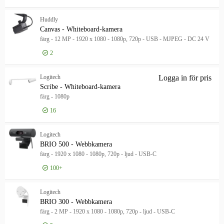
Logga in för pris
Cir
Huddly
Canvas - Whiteboard-kamera
färg - 12 MP - 1920 x 1080 - 1080p, 720p - USB - MJPEG - DC 24 V
2
Logga in för pris
Can
Logitech
Logga in för pris
Scr
Scribe - Whiteboard-kamera
färg - 1080p
16
Logitech
BRIO 500 - Webbkamera
färg - 1920 x 1080 - 1080p, 720p - ljud - USB-C
100+
Logga in för pris
BRI
Logitech
BRIO 300 - Webbkamera
färg - 2 MP - 1920 x 1080 - 1080p, 720p - ljud - USB-C