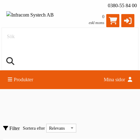
0380-55 84 00
0
exkl moms
Sök
Produkter
Mina sidor
Kamera & video
Digitalkameror - övriga
Sortera efter
Filter
Sortera efter
Dokumentkamera