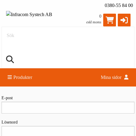
0380-55 84 00
0
exkl moms
Sök
Produkter
Mina sidor
Logga in
E-post
Lösenord