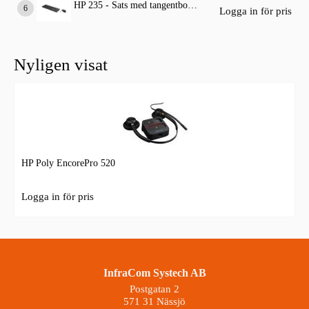
HP 235 - Sats med tangentbord och mus
Logga in för pris
Nyligen visat
HP Poly EncorePro 520
Logga in för pris
InfraCom Systech AB
Postgatan 2
571 31 Nässjö