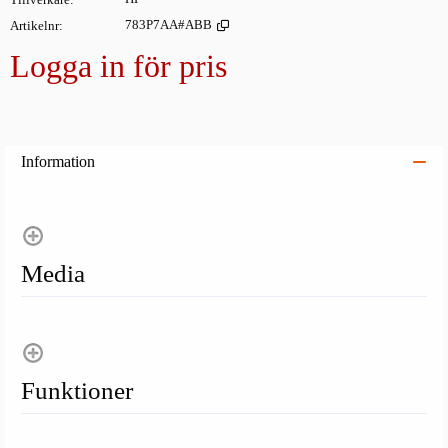
Artikelnr
783P7AA#ABB
Logga in för pris
Lägg i
Information
Media
Funktioner