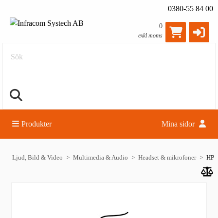
0380-55 84 00
0
exkl moms
Sök
Produkter
Mina sidor
Ljud, Bild & Video
Multimedia & Audio
Headset & mikrofoner
HP